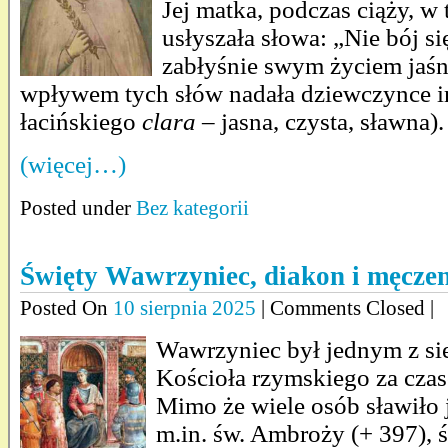
Jej matka, podczas ciąży, w
usłyszała słowa: „Nie bój si
zabłyśnie swym życiem jaśni
wpływem tych słów nadała dziewczynce im
łacińskiego
clara
– jasna, czysta, sławna).
(więcej…)
Posted under
Bez kategorii
Święty Wawrzyniec, diakon i męcze
Posted On
10 sierpnia 2025
| Comments Closed |
Wawrzyniec był jednym z s
Kościoła rzymskiego za czas
Mimo że wiele osób sławiło 
m.in. św. Ambroży (+ 397), 