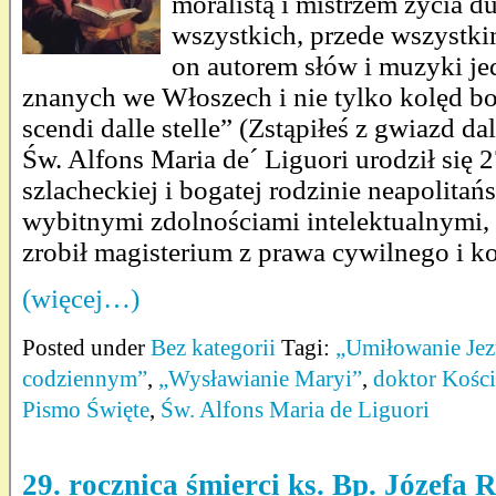
moralistą i mistrzem życia 
wszystkich, przede wszystkim
on autorem słów i muzyki jed
znanych we Włoszech i nie tylko kolęd 
scendi dalle stelle” (Zstąpiłeś z gwiazd da
Św. Alfons Maria de´ Liguori urodził się
szlacheckiej i bogatej rodzinie neapolitań
wybitnymi zdolnościami intelektualnymi, 
zrobił magisterium z prawa cywilnego i k
(więcej…)
Posted under
Bez kategorii
Tagi:
„Umiłowanie Jez
codziennym”
,
„Wysławianie Maryi”
,
doktor Kości
Pismo Święte
,
Św. Alfons Maria de Liguori
29. rocznica śmierci ks. Bp. Józef