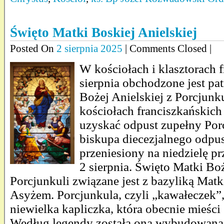
Święto Matki Boskiej Anielskiej
Posted On
2 sierpnia 2025
| Comments Closed |
W kościołach i klasztorach 
sierpnia obchodzone jest pa
Bożej Anielskiej z Porcjunk
kościołach franciszkańskich
uzyskać odpust zupełny Por
biskupa diecezjalnego odpu
przeniesiony na niedzielę p
2 sierpnia. Święto Matki Boż
Porcjunkuli związane jest z bazyliką Matk
Asyżem. Porcjunkula, czyli „kawałeczek”,
niewielka kapliczka, która obecnie mieści 
Według legendy została ona wybudowana 