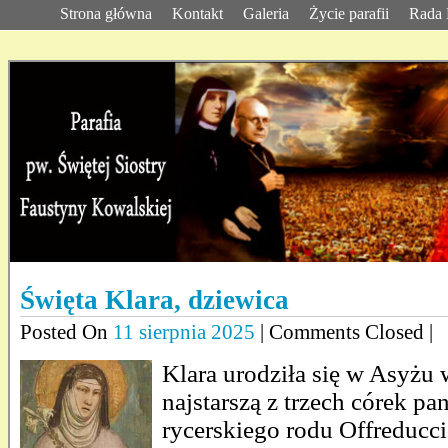
Strona główna
Kontakt
Galeria
Życie parafii
Rada 
Święta Klara, dziewica
Posted On
11 sierpnia 2025
| Comments Closed |
Klara urodziła się w Asyżu 
najstarszą z trzech córek pa
rycerskiego rodu Offreducci