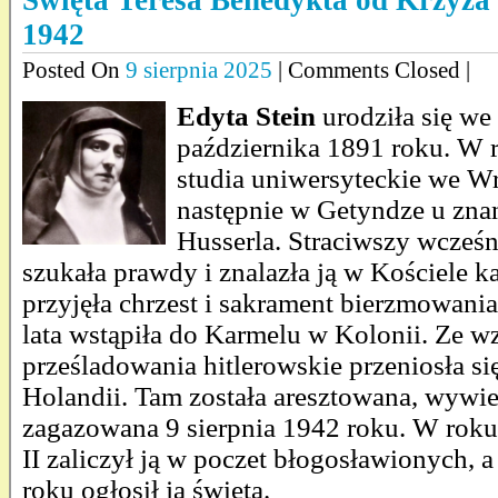
Święta Teresa Benedykta od Krzyża 
1942
Posted On
9 sierpnia 2025
| Comments Closed |
Edyta Stein
urodziła się w
października 1891 roku. W 
studia uniwersyteckie we Wr
następnie w Getyndze u zna
Husserla. Straciwszy wcześn
szukała prawdy i znalazła ją w Kościele 
przyjęła chrzest i sakrament bierzmowania
lata wstąpiła do Karmelu w Kolonii. Ze w
prześladowania hitlerowskie przeniosła si
Holandii. Tam została aresztowana, wywi
zagazowana 9 sierpnia 1942 roku. W roku
II zaliczył ją w poczet błogosławionych, 
roku ogłosił ją świętą.