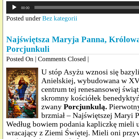
Odtwarzacz
00:00
plików
dźwiękowych
Posted under
Bez kategorii
Najświętsza Maryja Panna, Królow
Porcjunkuli
Posted On
| Comments Closed |
U stóp Asyżu wznosi się bazyl
Anielskiej, wybudowana w X
centrum tej renesansowej świąt
skromny kościółek benedyktyń
zwany
Porcjunkulą.
Pierwotny
brzmiał – Najświętszej Maryi P
Według bowiem podania kapliczkę mieli 
wracający z Ziemi Świętej. Mieli oni przy