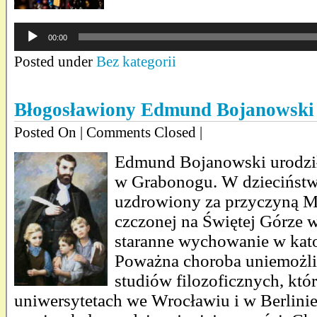
Odtwarzacz
00:00
plików
dźwiękowych
Posted under
Bez kategorii
Błogosławiony Edmund Bojanowski
Posted On
| Comments Closed |
Edmund Bojanowski urodził 
w Grabonogu. W dzieciństw
uzdrowiony za przyczyną Ma
czczonej na Świętej Górze 
staranne wychowanie w katol
Poważna choroba uniemożli
studiów filozoficznych, któr
uniwersytetach we Wrocławiu i w Berlinie