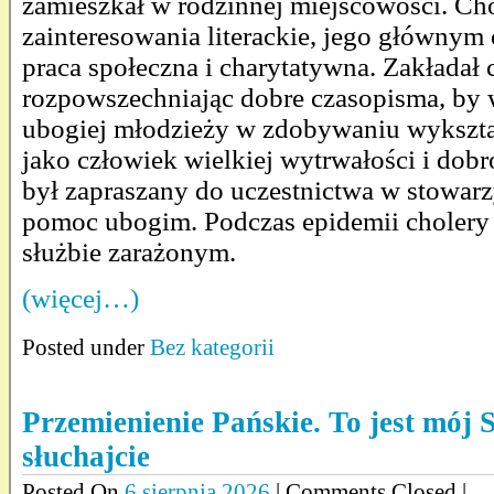
zamieszkał w rodzinnej miejscowości. C
zainteresowania literackie, jego głównym
praca społeczna i charytatywna. Zakładał c
rozpowszechniając dobre czasopisma, by
ubogiej młodzieży w zdobywaniu wykształ
jako człowiek wielkiej wytrwałości i dobr
był zapraszany do uczestnictwa w stowar
pomoc ubogim. Podczas epidemii cholery w
służbie zarażonym.
(więcej…)
Posted under
Bez kategorii
Przemienienie Pańskie. To jest mój
słuchajcie
Posted On
6 sierpnia 2026
| Comments Closed |