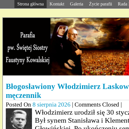
Strona główna
Kontakt
Galeria
Życie parafii
Rada 
Błogosławiony Włodzimierz Laskowsk
męczennik
Posted On
8 sierpnia 2026
| Comments Closed |
Włodzimierz urodził się 30 styc
Był synem Stanisława i Klemen
Głowińskiej. Po ukończeniu s