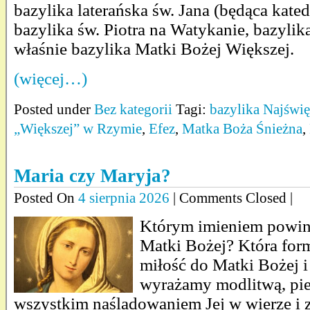
bazylika laterańska św. Jana (będąca kate
bazylika św. Piotra na Watykanie, bazylik
właśnie bazylika Matki Bożej Większej.
(więcej…)
Posted under
Bez kategorii
Tagi:
bazylika Najświę
„Większej” w Rzymie
,
Efez
,
Matka Boża Śnieżna
,
Maria czy Maryja?
Posted On
4 sierpnia 2026
| Comments Closed |
Którym imieniem powin
Matki Bożej? Która for
miłość do Matki Bożej i 
wyrażamy modlitwą, pieś
wszystkim naśladowaniem Jej w wierze i 