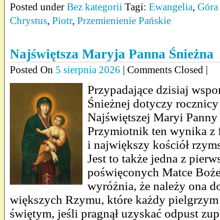
Posted under
Bez kategorii
Tagi:
Ewangelia
,
Góra
Chrystus
,
Piotr
,
Przemienienie Pańskie
Najświętsza Maryja Panna Śnieżna
Posted On
5 sierpnia 2026
| Comments Closed |
Przypadające dzisiaj wsp
Śnieżnej dotyczy rocznicy
Najświętszej Maryi Panny
Przymiotnik ten wynika z f
i największy kościół rzym
Jest to także jedna z pier
poświęconych Matce Bożej.
wyróżnia, że należy ona do
większych Rzymu, które każdy pielgrzym
świętym, jeśli pragnął uzyskać odpust zup