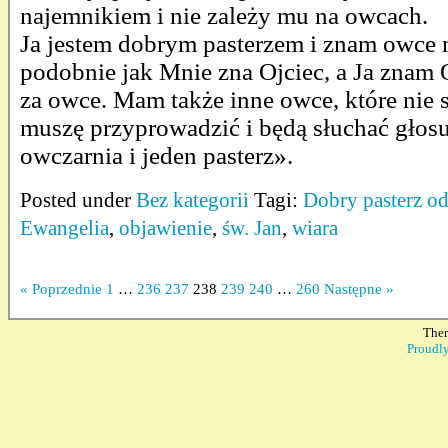
najemnikiem i nie zależy mu na owcach.
Ja jestem dobrym pasterzem i znam owce 
podobnie jak Mnie zna Ojciec, a Ja znam 
za owce. Mam także inne owce, które nie są
muszę przyprowadzić i będą słuchać głosu
owczarnia i jeden pasterz».
Posted under
Bez kategorii
Tagi:
Dobry pasterz od
Ewangelia
,
objawienie
,
św. Jan
,
wiara
« Poprzednie
1
…
236
237
238
239
240
…
260
Następne »
The
Proudl