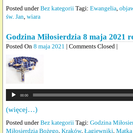
Posted under
Bez kategorii
Tagi:
Ewangelia
,
obja
św. Jan
,
wiara
Godzina Miłosierdzia 8 maja 2021 
Posted On
8 maja 2021
| Comments Closed |
Odtwarzacz
00:00
plików
dźwiękowych
(więcej…)
Posted under
Bez kategorii
Tagi:
Godzina Miłosie
Miłosierdzia Bożego
,
Kraków
,
Łagiewniki
,
Matka 