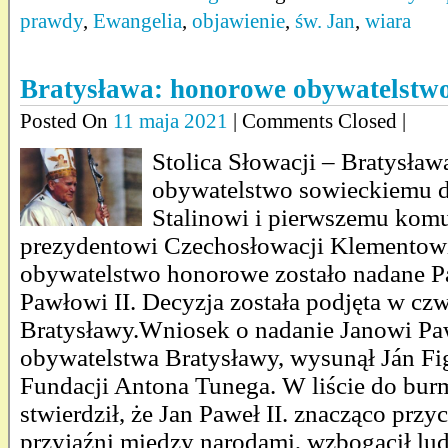
prawdy
,
Ewangelia
,
objawienie
,
św. Jan
,
wiara
Bratysława: honorowe obywatelstwo
Posted On
11 maja 2021
| Comments Closed |
Stolica Słowacji – Bratysła
obywatelstwo sowieckiemu d
Stalinowi i pierwszemu kom
prezydentowi Czechosłowacji Klementowi
obywatelstwo honorowe zostało nadane P
Pawłowi II. Decyzja została podjęta w cz
Bratysławy.Wniosek o nadanie Janowi Pa
obywatelstwa Bratysławy, wysunął Ján Fig
Fundacji Antona Tunega. W liście do bur
stwierdził, że Jan Paweł II. znacząco przyc
przyjaźni między narodami, wzbogacił lud