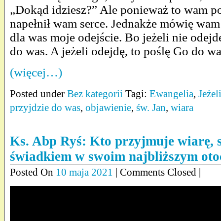
„Dokąd idziesz?” Ale ponieważ to wam p
napełnił wam serce. Jednakże mówię wam 
dla was moje odejście. Bo jeżeli nie odejdę
do was. A jeżeli odejdę, to poślę Go do wa
(więcej…)
Posted under
Bez kategorii
Tagi:
Ewangelia
,
Jeżel
przyjdzie do was
,
objawienie
,
św. Jan
,
wiara
Ks. Abp Ryś: Kto przyjmuje wiarę, s
świadkiem w swoim najbliższym otoc
Posted On
10 maja 2021
| Comments Closed |