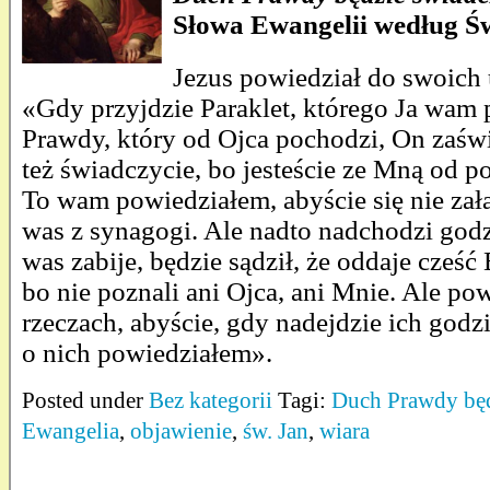
Słowa Ewangelii według Ś
Jezus powiedział do swoich
«Gdy przyjdzie Paraklet, którego Ja wam 
Prawdy, który od Ojca pochodzi, On zaśw
też świadczycie, bo jesteście ze Mną od p
To wam powiedziałem, abyście się nie zał
was z synagogi. Ale nadto nadchodzi godzi
was zabije, będzie sądził, że oddaje cześć
bo nie poznali ani Ojca, ani Mnie. Ale p
rzeczach, abyście, gdy nadejdzie ich godz
o nich powiedziałem».
Posted under
Bez kategorii
Tagi:
Duch Prawdy będ
Ewangelia
,
objawienie
,
św. Jan
,
wiara