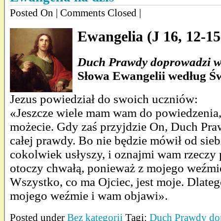
Posted On
| Comments Closed |
Ewangelia (J 16, 12-15
Duch Prawdy doprowadzi wa
Słowa Ewangelii według Ś
Jezus powiedział do swoich uczniów:
«Jeszcze wiele mam wam do powiedzenia, a
możecie. Gdy zaś przyjdzie On, Duch Pr
całej prawdy. Bo nie będzie mówił od sieb
cokolwiek usłyszy, i oznajmi wam rzeczy
otoczy chwałą, ponieważ z mojego weźmi
Wszystko, co ma Ojciec, jest moje. Dlate
mojego weźmie i wam objawi».
Posted under
Bez kategorii
Tagi:
Duch Prawdy dop