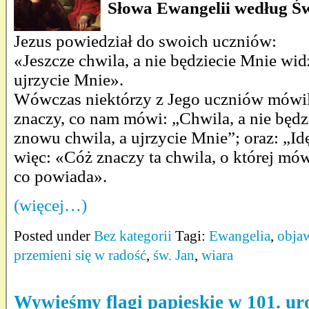
Słowa Ewangelii według Ś
Jezus powiedział do swoich uczniów:
«Jeszcze chwila, a nie będziecie Mnie wid
ujrzycie Mnie».
Wówczas niektórzy z Jego uczniów mówil
znaczy, co nam mówi: „Chwila, a nie będzi
znowu chwila, a ujrzycie Mnie”; oraz: „I
więc: «Cóż znaczy ta chwila, o której mó
co powiada».
(więcej…)
Posted under
Bez kategorii
Tagi:
Ewangelia
,
obja
przemieni się w radość
,
św. Jan
,
wiara
Wywieśmy flagi papieskie w 101. ur