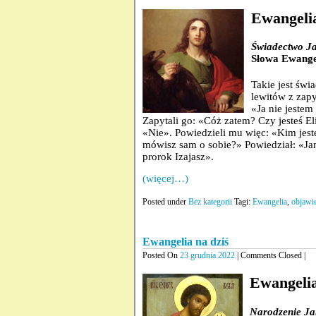
Ewangelia
Świadectwo Ja
Słowa Ewange
Takie jest świ
lewitów z zapy
«Ja nie jeste
Zapytali go: «Cóż zatem? Czy jesteś E
«Nie». Powiedzieli mu więc: «Kim jest
mówisz sam o sobie?» Powiedział: «Jam 
prorok Izajasz».
(więcej…)
Posted under
Bez kategorii
Tagi:
Ewangelia
,
objawi
Ewangelia na dziś
Posted On
23 grudnia 2022
| Comments Closed |
Ewangelia
Narodzenie Ja