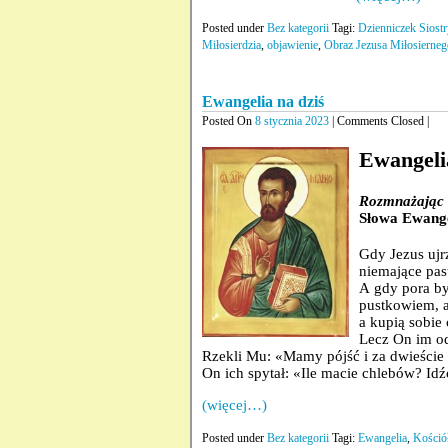
Posted under
Bez kategorii
Tagi:
Dzienniczek Siost
Miłosierdzia
,
objawienie
,
Obraz Jezusa Miłosierneg
Ewangelia na dziś
Posted On
8 stycznia 2023
| Comments Closed |
Ewangeli
Rozmnażając 
Słowa Ewange
Gdy Jezus ujrz
niemające pas
A gdy pora był
pustkowiem, a
a kupią sobie 
Lecz On im od
Rzekli Mu: «Mamy pójść i za dwieście 
On ich spytał: «Ile macie chlebów? Idź
(więcej…)
Posted under
Bez kategorii
Tagi:
Ewangelia
,
Kośció