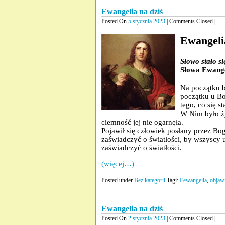
Ewangelia na dziś
Posted On
5 stycznia 2023
| Comments Closed |
Ewangelia
Słowo stało s
Słowa Ewange
Na początku b
początku u Bog
tego, co się st
W Nim było życ
ciemność jej nie ogarnęła.
Pojawił się człowiek posłany przez Bo
zaświadczyć o światłości, by wszyscy uw
zaświadczyć o światłości.
(więcej…)
Posted under
Bez kategorii
Tagi:
Eewangelia
,
objaw
Ewangelia na dziś
Posted On
2 stycznia 2023
| Comments Closed |