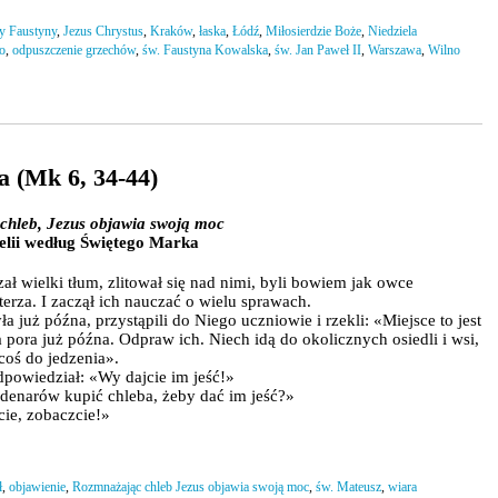
ry Faustyny
,
Jezus Chrystus
,
Kraków
,
łaska
,
Łódź
,
Miłosierdzie Boże
,
Niedziela
o
,
odpuszczenie grzechów
,
św. Faustyna Kowalska
,
św. Jan Paweł II
,
Warszawa
,
Wilno
a (Mk 6, 34-44)
chleb, Jezus objawia swoją moc
lii według Świętego Marka
ał wielki tłum, zlitował się nad nimi, byli bowiem jak owce
terza. I zaczął ich nauczać o wielu sprawach.
a już późna, przystąpili do Niego uczniowie i rzekli: «Miejsce to jest
 pora już późna. Odpraw ich. Niech idą do okolicznych osiedli i wsi,
coś do jedzenia».
powiedział: «Wy dajcie im jeść!»
denarów kupić chleba, żeby dać im jeść?»
cie, zobaczcie!»
ł
,
objawienie
,
Rozmnażając chleb Jezus objawia swoją moc
,
św. Mateusz
,
wiara