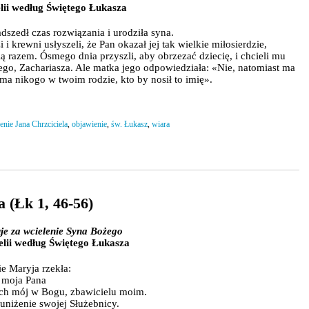
ii według Świętego Łukasza
adszedł czas rozwiązania i urodziła syna.
i i krewni usłyszeli, że Pan okazał jej tak wielkie miłosierdzie,
nią razem. Ósmego dnia przyszli, aby obrzezać dziecię, i chcieli mu
jego, Zachariasza. Ale matka jego odpowiedziała: «Nie, natomiast ma
 ma nikogo w twoim rodzie, kto by nosił to imię».
nie Jana Chrzciciela
,
objawienie
,
św. Łukasz
,
wiara
 (Łk 1, 46-56)
je za wcielenie Syna Bożego
lii według Świętego Łukasza
 Maryja rzekła:
 moja Pana
duch mój w Bogu, zbawicielu moim.
uniżenie swojej Służebnicy.