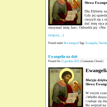
Słowa Ewangel
Dla Elżbiety n
Gdy jej sąsiedz
cieszyli się z 
dać imię ojca 
otrzymać imię Jan». Odrzekli jej: «Nie
(więcej…)
Posted under
Bez kategorii
Tagi:
Ewangelia
,
Narodze
Ewangelia na dziś
Posted On
22 grudnia 2022
| Comments Closed |
Ewangelia
Maryja dzięku
Słowa Ewange
W owym czasie
«Wielbi dusza
i raduje się 
Bo wejrzał na 