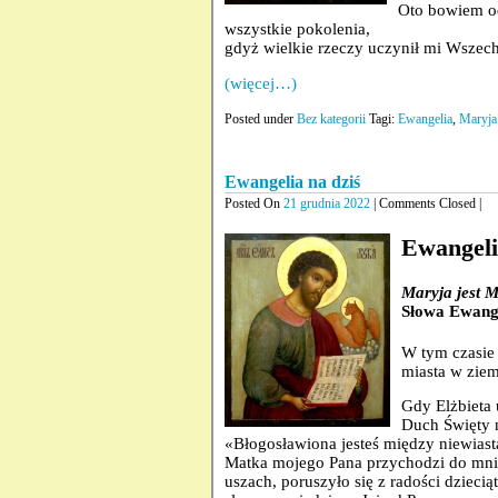
Oto bowiem o
wszystkie pokolenia,
gdyż wielkie rzeczy uczynił mi Wsze
(więcej…)
Posted under
Bez kategorii
Tagi:
Ewangelia
,
Maryja
Ewangelia na dziś
Posted On
21 grudnia 2022
| Comments Closed |
Ewangeli
Maryja jest 
Słowa Ewange
W tym czasie
miasta w ziem
Gdy Elżbieta 
Duch Święty n
«Błogosławiona jesteś między niewiast
Matka mojego Pana przychodzi do mni
uszach, poruszyło się z radości dziecią