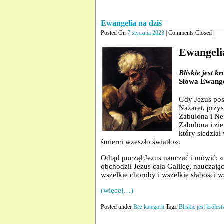
Ewangelia na dziś
Posted On
7 stycznia 2023
| Comments Closed |
Ewangelia
Bliskie jest k
Słowa Ewange
Gdy Jezus posł
Nazaret, przy
Zabulona i Nef
Zabulona i zi
który siedział
śmierci wzeszło światło».
Odtąd począł Jezus nauczać i mówić: «N
obchodził Jezus całą Galileę, nauczają
wszelkie choroby i wszelkie słabości w
(więcej…)
Posted under
Bez kategorii
Tagi:
Bliskie jest króles