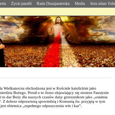
eria
Życie parafii
Rada Duszpasterska
Media
Jezu ufam Tob
la Wielkanocna obchodzona jest w Kościele katolickim jako
sierdzia Bożego. Prosił o to Jezus objawiający się siostrze Faustynie
t to dar Boży dla naszych czasów dany grzesznikom jako „ostatnia
”. Z dobrze odprawioną spowiedzią i Komunią św. przyjętą w tym
jest obietnica „zupełnego odpuszczenia win i kar”.