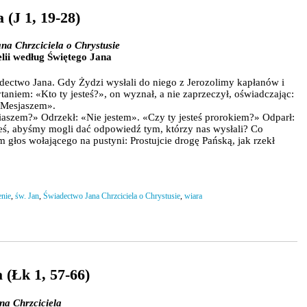
 (J 1, 19-28)
na Chrzciciela o Chrystusie
lii według Świętego Jana
adectwo Jana. Gdy Żydzi wysłali do niego z Jerozolimy kapłanów i
taniem: «Kto ty jesteś?», on wyznał, a nie zaprzeczył, oświadczając:
m Mesjaszem».
liaszem?» Odrzekł: «Nie jestem». «Czy ty jesteś prorokiem?» Odparł:
eś, abyśmy mogli dać odpowiedź tym, którzy nas wysłali? Co
głos wołającego na pustyni: Prostujcie drogę Pańską, jak rzekł
enie
,
św. Jan
,
Świadectwo Jana Chrzciciela o Chrystusie
,
wiara
 (Łk 1, 57-66)
na Chrzciciela