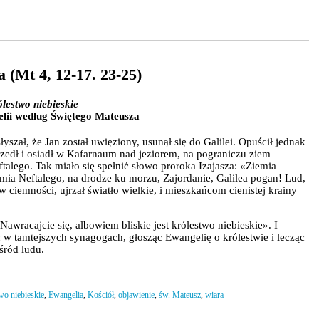
 (Mt 4, 12-17. 23-25)
rólestwo niebieskie
lii według Świętego Mateusza
yszał, że Jan został uwięziony, usunął się do Galilei. Opuścił jednak
szedł i osiadł w Kafarnaum nad jeziorem, na pograniczu ziem
talego. Tak miało się spełnić słowo proroka Izajasza: «Ziemia
emia Neftalego, na drodze ku morzu, Zajordanie, Galilea pogan! Lud,
 w ciemności, ujrzał światło wielkie, i mieszkańcom cienistej krainy
awracajcie się, albowiem bliskie jest królestwo niebieskie». I
c w tamtejszych synagogach, głosząc Ewangelię o królestwie i lecząc
śród ludu.
two niebieskie
,
Ewangelia
,
Kościół
,
objawienie
,
św. Mateusz
,
wiara