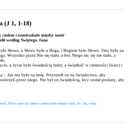
 (J 1, 1-18)
ię ciałem i zamieszkało między nami
lii według Świętego Jana
yło Słowo, a Słowo było u Boga, i Bogiem było Słowo. Ono było na
a. Wszystko przez Nie się stało, a bez Niego nic się nie stało, z
ało.
ie, a życie było światłością ludzi, a światłość w ciemności świeci i
ga – Jan mu było na imię. Przyszedł on na świadectwo, aby
ierzyli przez niego. Nie był on światłością, lecz został posłany, aby
ienie
,
Słowo stało się ciałem i zamieszkało między nami
,
św. Jan
,
wiara