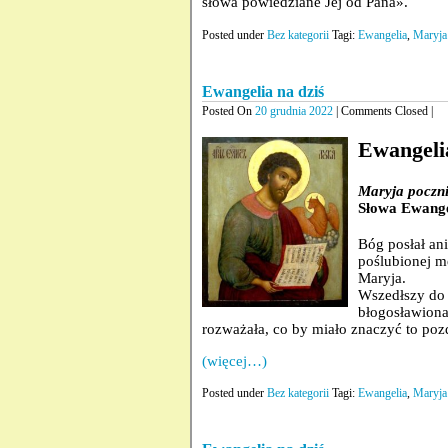
słowa powiedziane Jej od Pana».
Posted under
Bez kategorii
Tagi:
Ewangelia
,
Maryja
Ewangelia na dziś
Posted On
20 grudnia 2022
| Comments Closed |
Ewangelia
Maryja poczni
Słowa Ewange
Bóg posłał an
poślubionej m
Maryja.
Wszedłszy do 
błogosławiona 
rozważała, co by miało znaczyć to poz
(więcej…)
Posted under
Bez kategorii
Tagi:
Ewangelia
,
Maryja 