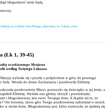
dtąd błogosławić mnie będą
chmocny,
 dziękuje za wcielenie Syna Bożego
,
objawienie
,
św. Łukasz
,
wiara
a (Łk 1, 39-45)
Matką oczekiwanego Mesjasza
lii według Świętego Łukasza
 Maryja wybrała się i poszła z pośpiechem w góry do pewnego
i Judy. Weszła do domu Zachariasza i pozdrowiła Elżbietę.
usłyszała pozdrowienie Maryi, poruszyło się dzieciątko w jej łonie, a
apełnił Elżbietę. Wydała ona głośny okrzyk i powiedziała:
ami i błogosławiony jest owoc Twojego łona. A skądże mi to, że
e? Oto bowiem, skoro głos Twego pozdrowienia zabrzmiał w moich
tko w moim łonie. Błogosławiona jest, która uwierzyła, że spełnią się