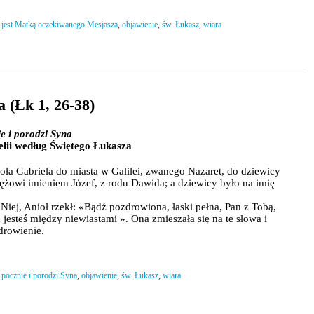
 jest Matką oczekiwanego Mesjasza
,
objawienie
,
św. Łukasz
,
wiara
 (Łk 1, 26-38)
e i porodzi Syna
lii według Świętego Łukasza
ioła Gabriela do miasta w Galilei, zwanego Nazaret, do dziewicy
ężowi imieniem Józef, z rodu Dawida; a dziewicy było na imię
Niej, Anioł rzekł: «Bądź pozdrowiona, łaski pełna, Pan z Tobą,
jesteś między niewiastami ». Ona zmieszała się na te słowa i
drowienie.
pocznie i porodzi Syna
,
objawienie
,
św. Łukasz
,
wiara