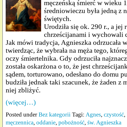
męczeńską śmierć w wieku 12
średniowieczu była jedną z 
świętych.
Urodziła się ok. 290 r., a jej 
chrześcijanami i wychowali 
Jak mówi tradycja, Agnieszka odrzucała w
twierdząc, że wybrała na męża tego, które
oczy śmiertelnika. Gdy odrzuciła najznac
została oskarżona o to, że jest chrześcija
sądem, torturowano, odesłano do domu p
budziła jednak taki szacunek, że żaden z 
niej zbliżyć.
(więcej…)
Posted under
Bez kategorii
Tagi:
Agnes
,
czystość
,
męczennica
,
oddanie
,
pobożność
,
św. Agnieszka