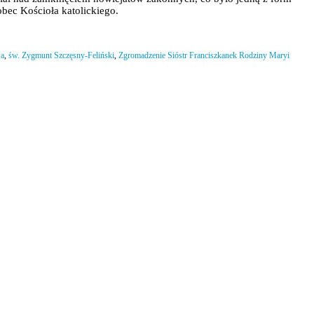
obec Kościoła katolickiego.
a
,
św. Zygmunt Szczęsny-Feliński
,
Zgromadzenie Sióstr Franciszkanek Rodziny Maryi