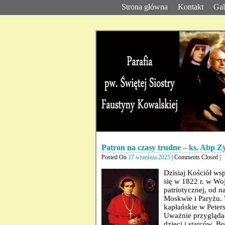
Strona główna
Kontakt
Gal
Patron na czasy trudne – ks. Abp Z
Posted On
17 września 2025
| Comments Closed |
Dzisiaj Kościół ws
się w 1822 r. w Wo
patriotycznej, od n
Moskwie i Paryżu. 
kapłańskie w Pete
Uważnie przyglądał
dzieci i starców. 