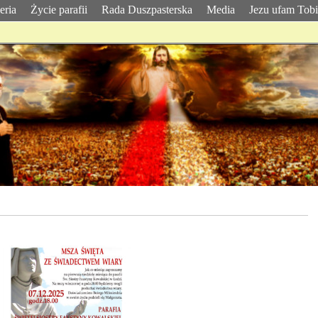
eria
Życie parafii
Rada Duszpasterska
Media
Jezu ufam Tob