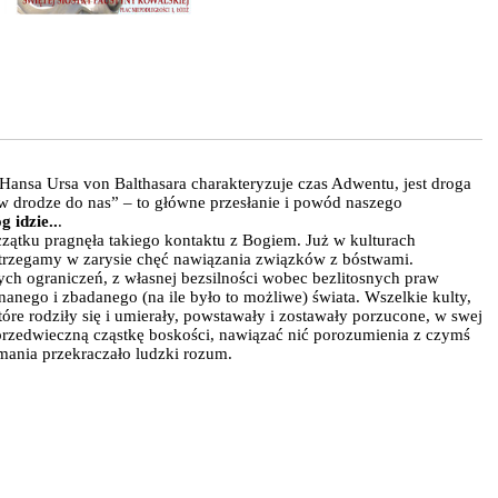
ansa Ursa von Balthasara charakteryzuje czas Adwentu, jest droga
w drodze do nas” – to główne przesłanie i powód naszego
g idzie..
.
zątku pragnęła takiego kontaktu z Bogiem. Już w kulturach
trzegamy w zarysie chęć nawiązania związków z bóstwami.
ch ograniczeń, z własnej bezsilności wobec bezlitosnych praw
anego i zbadanego (na ile było to możliwe) świata. Wszelkie kulty,
óre rodziły się i umierały, powstawały i zostawały porzucone, w swej
przedwieczną cząstkę boskości, nawiązać nić porozumienia z czymś
emania przekraczało ludzki rozum.