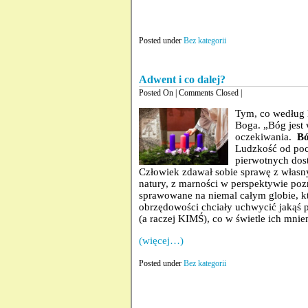
Posted under
Bez kategorii
Adwent i co dalej?
Posted On
| Comments Closed |
Tym, co według H
Boga. „Bóg jest 
oczekiwania.
Bó
Ludzkość od poc
pierwotnych dos
Człowiek zdawał sobie sprawę z własny
natury, z marności w perspektywie pozn
sprawowane na niemal całym globie, kt
obrzędowości chciały uchwycić jakąś 
(a raczej KIMŚ), co w świetle ich mni
(więcej…)
Posted under
Bez kategorii