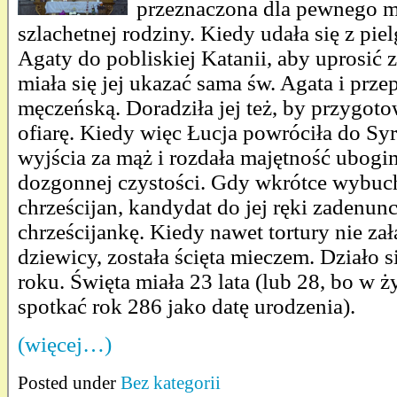
przeznaczona dla pewnego m
szlachetnej rodziny. Kiedy udała się z pi
Agaty do pobliskiej Katanii, aby uprosić 
miała się jej ukazać sama św. Agata i prz
męczeńską. Doradziła jej też, by przygotow
ofiarę. Kiedy więc Łucja powróciła do Sy
wyjścia za mąż i rozdała majętność ubogim
dozgonnej czystości. Gdy wkrótce wybuc
chrześcijan, kandydat do jej ręki zadenunc
chrześcijankę. Kiedy nawet tortury nie za
dziewicy, została ścięta mieczem. Działo s
roku. Święta miała 23 lata (lub 28, bo w 
spotkać rok 286 jako datę urodzenia).
(więcej…)
Posted under
Bez kategorii