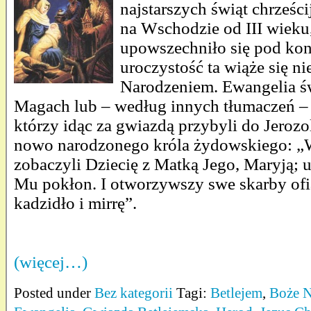
najstarszych świąt chrześc
na Wschodzie od III wieku
upowszechniło się pod koni
uroczystość ta wiąże się n
Narodzeniem. Ewangelia ś
Magach lub – według innych tłumaczeń 
którzy idąc za gwiazdą przybyli do Jerozo
nowo narodzonego króla żydowskiego: „W
zobaczyli Dziecię z Matką Jego, Maryją; u
Mu pokłon. I otworzywszy swe skarby ofi
kadzidło i mirrę”.
(więcej…)
Posted under
Bez kategorii
Tagi:
Betlejem
,
Boże N