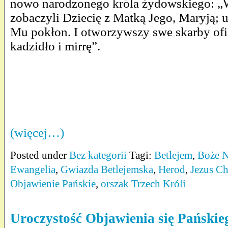
nowo narodzonego króla żydowskiego: „W
zobaczyli Dziecię z Matką Jego, Maryją; u
Mu pokłon. I otworzywszy swe skarby ofi
kadzidło i mirrę”.
(więcej…)
Posted under
Bez kategorii
Tagi:
Betlejem
,
Boże N
Ewangelia
,
Gwiazda Betlejemska
,
Herod
,
Jezus Ch
Objawienie Pańskie
,
orszak Trzech Króli
Uroczystość Objawienia się Pańskie