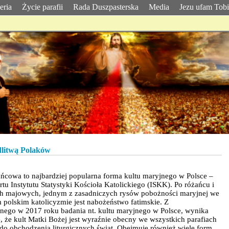
eria
Życie parafii
Rada Duszpasterska
Media
Jezu ufam Tob
dlitwą Polaków
ńcowa to najbardziej popularna forma kultu maryjnego w Polsce –
tu Instytutu Statystyki Kościoła Katolickiego (ISKK). Po różańcu i
h majowych, jednym z zasadniczych rysów pobożności maryjnej we
polskim katolicyzmie jest nabożeństwo fatimskie. Z
ego w 2017 roku badania nt. kultu maryjnego w Polsce, wynika
, że kult Matki Bożej jest wyraźnie obecny we wszystkich parafiach
e do obchodzenia liturgicznych świąt. Obejmuje również wiele form