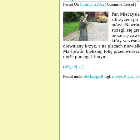
Posted On
16 sierpnia 2022
| Comments Closed |
Pan Mieczysła
z krzyżem po P
mówi: Nawróci
strzegli się g
może się zaws
który wcześnie
drewniany krzyż, a na plecach niewiel
Ma śpiwór, bieliznę, folię przeciwde
może pomagać innym.
(więcej…)
Posted under
Bez kategorii
Tagi:
emeryt
,
Krzyż
,
mod