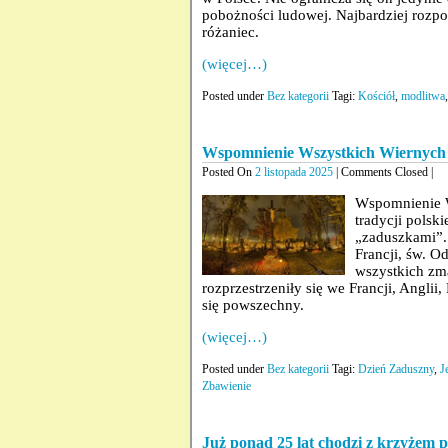
pobożności ludowej. Najbardziej rozpo
różaniec.
(więcej…)
Posted under
Bez kategorii
Tagi:
Kościół
,
modlitwa
Wspomnienie Wszystkich Wiernych
Posted On
2 listopada 2025
| Comments Closed |
Wspomnienie W
tradycji polsk
„zaduszkami”.
Francji, św. O
wszystkich zma
rozprzestrzeniły się we Francji, Anglii
się powszechny.
(więcej…)
Posted under
Bez kategorii
Tagi:
Dzień Zaduszny
,
J
Zbawienie
Już ponad 25 lat chodzi z krzyżem po