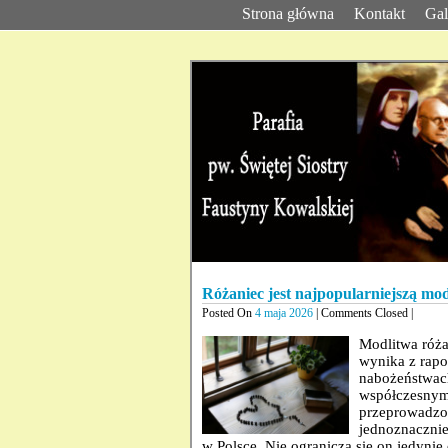
Strona główna
Kontakt
Gal
Różaniec jest najpopularniejszą mo
Posted On
4 maja 2026
| Comments Closed |
Modlitwa róża
wynika z rapor
nabożeństwac
współczesnym 
przeprowadzon
jednoznacznie
w Polsce. Nie ogranicza się on jedyni