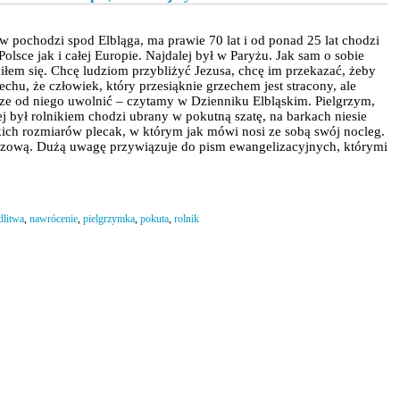
w pochodzi spod Elbląga, ma prawie 70 lat i od ponad 25 lat chodzi
olsce jak i całej Europie. Najdalej był w Paryżu. Jak sam o sobie
łem się. Chcę ludziom przybliżyć Jezusa, chcę im przekazać, żeby
rzechu, że człowiek, który przesiąknie grzechem jest stracony, ale
ze od niego uwolnić – czytamy w Dzienniku Elbląskim. Pielgrzym,
j był rolnikiem chodzi ubrany w pokutną szatę, na barkach niesie
kich rozmiarów plecak, w którym jak mówi nosi ze sobą swój nocleg.
szczową. Dużą uwagę przywiązuje do pism ewangelizacyjnych, którymi
litwa
,
nawrócenie
,
pielgrzymka
,
pokuta
,
rolnik