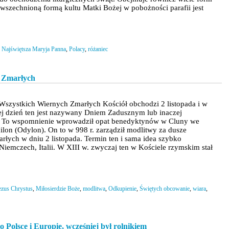
wszechnioną formą kultu Matki Bożej w pobożności parafii jest
,
Najświętsza Maryja Panna
,
Polacy
,
różaniec
 Zmarłych
szystkich Wiernych Zmarłych Kościół obchodzi 2 listopada i w
iej dzień ten jest nazywany Dniem Zadusznym lub inaczej
 To wspomnienie wprowadził opat benedyktynów w Cluny we
dilon (Odylon). On to w 998 r. zarządził modlitwy za dusze
rłych w dniu 2 listopada. Termin ten i sama idea szybko
, Niemczech, Italii. W XIII w. zwyczaj ten w Kościele rzymskim stał
ezus Chrystus
,
Miłosierdzie Boże
,
modlitwa
,
Odkupienie
,
Świętych obcowanie
,
wiara
,
 Polsce i Europie, wcześniej był rolnikiem