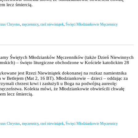
em lecz śmiercią.
ezus Chrystus
,
męczennicy
,
rzeź niewiniątek
,
Święci Młodziankowie Męczennicy
amy Świętych Młodzianków Męczenników (także Dzień Niewinnych
emskich) – święto liturgiczne obchodzone w Kościele katolickim 28
ykowane jest Rzezi Niewiniątek dokonanej na rozkaz namiestnika
a w Betlejem (Mat 2, 16 BT). Młodziankowie – dzieci – oddając za
rzymali chrzest krwi i zasłużyli u Boga na podwójną aureolę:
męczeństwa. Kolekta mówi, że Młodziankowie obwieścili chwałę
em lecz śmiercią.
ezus Chrystus
,
męczennicy
,
rzeź niewiniątek
,
Święci Młodziankowie Męczennicy