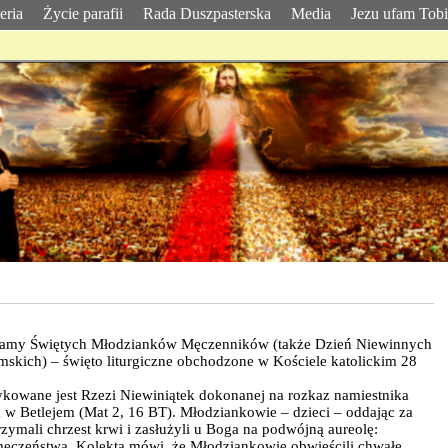
eria
Życie parafii
Rada Duszpasterska
Media
Jezu ufam Tob
amy Świętych Młodzianków Męczenników (także Dzień Niewinnych
emskich) – święto liturgiczne obchodzone w Kościele katolickim 28
ykowane jest Rzezi Niewiniątek dokonanej na rozkaz namiestnika
a w Betlejem (Mat 2, 16 BT). Młodziankowie – dzieci – oddając za
zymali chrzest krwi i zasłużyli u Boga na podwójną aureolę:
męczeństwa. Kolekta mówi, że Młodziankowie obwieścili chwałę