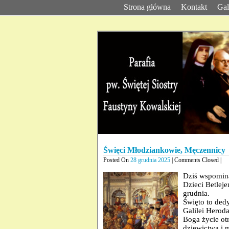
Strona główna
Kontakt
Gal
Święci Młodziankowie, Męczennicy
Posted On
28 grudnia 2025
| Comments Closed |
Dziś wspomin
Dzieci Betlej
grudnia.
Święto to ded
Galilei Herod
Boga życie otr
dziewictwa i 