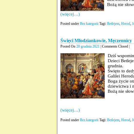
Bożą nie słow
(więcej…)
Posted under
Bez kategorii
Tagi:
Betlejem
,
Herod
,
J
Święci Młodziankowie, Męczennicy
Posted On
28 grudnia 2021
| Comments Closed |
Dziś wspomin
Dzieci Betlej
grudnia.
Święto to ded
Galilei Herod
Boga życie ot
dziewictwa i 
Bożą nie słow
(więcej…)
Posted under
Bez kategorii
Tagi:
Betlejem
,
Herod
,
J